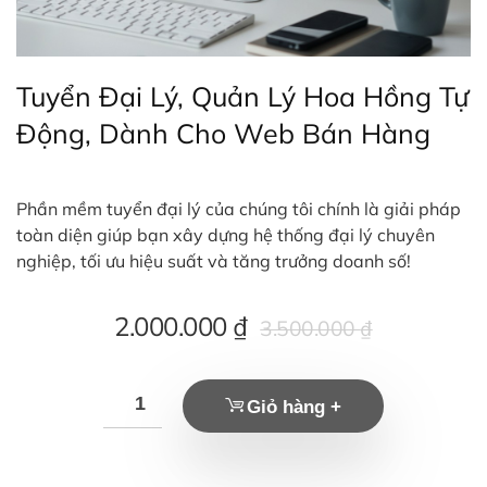
Tuyển Đại Lý, Quản Lý Hoa Hồng Tự
Động, Dành Cho Web Bán Hàng
Phần mềm tuyển đại lý của chúng tôi chính là giải pháp
toàn diện giúp bạn xây dựng hệ thống đại lý chuyên
nghiệp, tối ưu hiệu suất và tăng trưởng doanh số!
Giá
Giá
2.000.000
₫
3.500.000
₫
hiện
gốc
tại
là:
Giỏ hàng +
là:
3.500.000 ₫.
2.000.000 ₫.