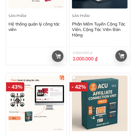
SẢN PHẨM
SẢN PHẨM
Hệ thống quản lý công tác
Phần Mềm Tuyển Cộng Tác
viên
Viên, Cộng Tác Viên Bán
Hàng
3.500.000
₫
Giá
Giá
2.000.000
₫
gốc
hiện
là:
tại
3.500.000 ₫.
là:
2.000.000 ₫.
- 43%
- 42%