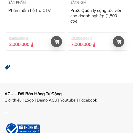
SẢN PHẨM
BẢNG GIÁ
Phần mềm hỗ trợ CTV
Pro2: Quản lý cộng tác viên
cho doanh nghiệp (1,500
ctv)
3.500.000
₫
12.000.000
₫
Giá
Giá
Giá
Giá
2.000.000
₫
7.000.000
₫
gốc
hiện
gốc
hiện
là:
tại
là:
tại
3.500.000 ₫.
là:
12.000.000 ₫.
là:
2.000.000 ₫.
7.000.000 ₫.
ACU – Đội Bán Hàng Tự Động
Giới thiệu
|
Logo
|
Demo ACU
|
Youtube
|
Facebook
—