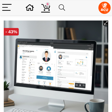
0
- 43%