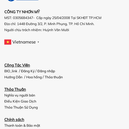
CÔNG TY NHƠN MỸ
MST: 0305684347- Cấp ngày 25/04/2008 Tại SKHĐT TP.HCM
Địa chỉ: 1448 Đường 3/2, P. Minh Phụng, TP. Hồ Chí Minh.
Người chịu trách nhiệm:
Huỳnh Văn Mười
Vietnamese
▼
Cộng Tác Viên
/
/
BIO_link
Đăng Ký
Đăng nhập
/
/
Hướng Dẫn
Hoa hồng
Thỏa thuận
Thỏa Thuận
Nghĩa vụ người bán
Điều Kiện Giao Dịch
Thỏa Thuận Sử Dụng
Chính sách
Thanh toán & Bảo mật