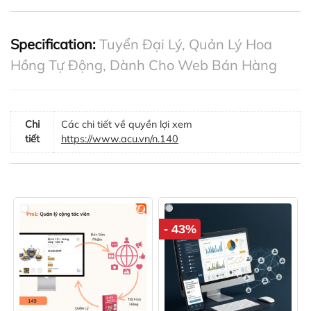
Specification:
Tuyển Đại Lý, Quản Lý Hoa
Hồng Tự Động, Dành Cho Web Bán Hàng
Chi
Các chi tiết về quyền lợi xem
tiết
https://www.acu.vn/n.140
- 43%