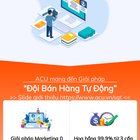
ACU mang đến Giải pháp
“Đội Bán Hàng Tự Động”
>> Slide giới thiệu https://www.acu.vn/sgt <<
Giải pháp Marketing 0
Hoa hồng 99,9% từ 3 cấp