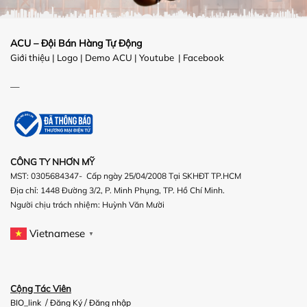
ACU – Đội Bán Hàng Tự Động
Giới thiệu
|
Logo
|
Demo ACU
|
Youtube
|
Facebook
—
CÔNG TY NHƠN MỸ
MST: 0305684347- Cấp ngày 25/04/2008 Tại SKHĐT TP.HCM
Địa chỉ: 1448 Đường 3/2, P. Minh Phụng, TP. Hồ Chí Minh.
Người chịu trách nhiệm:
Huỳnh Văn Mười
Vietnamese
▼
Cộng Tác Viên
/
/
BIO_link
Đăng Ký
Đăng nhập