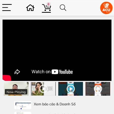
0
Now Playing
Xem báo cáo & Doanh Số