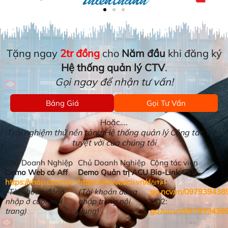
Tặng ngay
2tr đồng
cho
Năm đầu
khi đăng ký
Hệ thống quản lý CTV
.
Gọi ngay để nhận tư vấn!
Bảng Giá
Gọi Tư Vấn
Hoặc….
Trải nghiệm thử nền tảng Hệ thống quản lý Cộng tác viên
tuyệt vời của chúng tôi
Chủ Doanh Nghiệp
Chủ Doanh Nghiệp
Cộng tác viên
Demo Web có Aff
Demo Quản trị ACU
Bio-Link CTV
https://shop.ccom.vn
https://www.acu.vn/demo
VD1:
(Tài khoản đăng
(Tài khoản đăng
go.ncv.vn/097939438
nhập ở cuối mỗi
nhập trong nội
VD2:
trang)
dung)
go.luu.vn/097939438