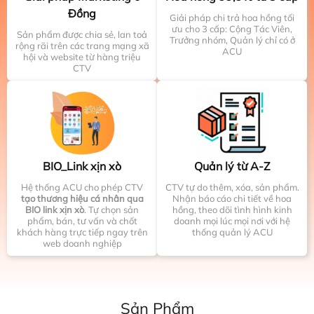
Đồng
Giải pháp chi trả hoa hồng tối
ưu cho 3 cấp: Cộng Tác Viên,
Sản phẩm được chia sẻ, lan toả
Trưởng nhóm, Quản lý chỉ có ở
rộng rãi trên các trang mạng xã
ACU
hội và website từ hàng triệu
CTV
BIO_Link xịn xò
Quản lý từ A-Z
Hệ thống ACU cho phép CTV
CTV tự do thêm, xóa, sản phẩm.
tạo thương hiệu cá nhân qua
Nhận báo cáo chi tiết về hoa
BIO link xịn xò
. Tự chọn sản
hồng, theo dõi tình hình kinh
phẩm, bán, tư vấn và chốt
doanh mọi lúc mọi nơi với hệ
khách hàng trực tiếp ngay trên
thống quản lý ACU
web doanh nghiệp
Sản Phẩm