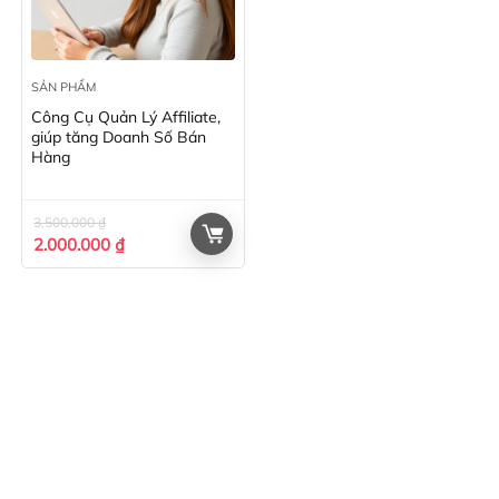
SẢN PHẨM
Công Cụ Quản Lý Affiliate,
giúp tăng Doanh Số Bán
Hàng
3.500.000
₫
Giá
Giá
2.000.000
₫
gốc
hiện
là:
tại
3.500.000 ₫.
là:
2.000.000 ₫.