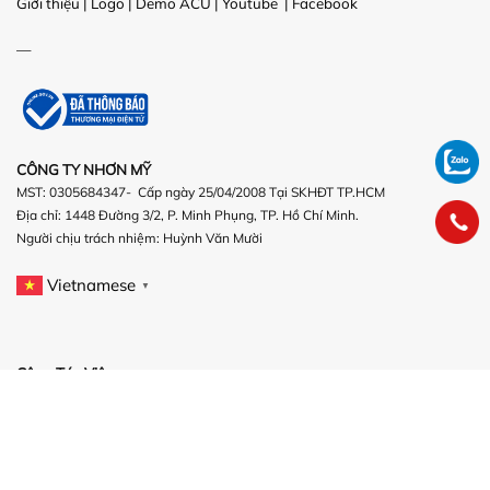
Giới thiệu
|
Logo
|
Demo ACU
|
Youtube
|
Facebook
—
CÔNG TY NHƠN MỸ
MST: 0305684347- Cấp ngày 25/04/2008 Tại SKHĐT TP.HCM
Địa chỉ: 1448 Đường 3/2, P. Minh Phụng, TP. Hồ Chí Minh.
Người chịu trách nhiệm:
Huỳnh Văn Mười
Vietnamese
▼
Cộng Tác Viên
/
/
BIO_link
Đăng Ký
Đăng nhập
/
/
Hướng Dẫn
Hoa hồng
Thỏa thuận
Thỏa Thuận
Nghĩa vụ người bán