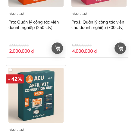
BẢNG GIÁ
BẢNG GIÁ
Pro: Quản lý cộng tác viên
Pro1: Quản lý cộng tác viên
doanh nghiệp (250 ctv)
cho doanh nghiệp (700 ctv)
3.500.000
₫
6.000.000
₫
Giá
Giá
Giá
Giá
2.000.000
₫
4.000.000
₫
gốc
hiện
gốc
hiện
là:
tại
là:
tại
3.500.000 ₫.
là:
6.000.000 ₫.
là:
2.000.000 ₫.
4.000.000 ₫.
- 42%
BẢNG GIÁ