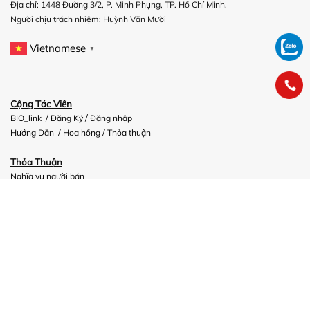
Địa chỉ: 1448 Đường 3/2, P. Minh Phụng, TP. Hồ Chí Minh.
Người chịu trách nhiệm:
Huỳnh Văn Mười
Vietnamese
▼
Cộng Tác Viên
/
/
BIO_link
Đăng Ký
Đăng nhập
/
/
Hướng Dẫn
Hoa hồng
Thỏa thuận
Thỏa Thuận
Nghĩa vụ người bán
Điều Kiện Giao Dịch
Thỏa Thuận Sử Dụng
Chính sách
Thanh toán & Bảo mật
Vận chuyển
/
Kiểm hàng
Bảo Hành & Đổi Trả Hàng
Bảo mật