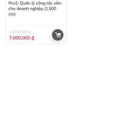
Pro2: Quản lý cộng tác viên
cho doanh nghiệp (1,500
ctv)
12.000.000
₫
Giá
Giá
7.000.000
₫
gốc
hiện
là:
tại
12.000.000 ₫.
là:
7.000.000 ₫.