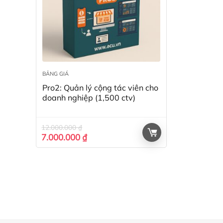
BẢNG GIÁ
Pro2: Quản lý cộng tác viên cho
doanh nghiệp (1,500 ctv)
12.000.000
₫
Giá
Giá
7.000.000
₫
gốc
hiện
là:
tại
12.000.000 ₫.
là:
7.000.000 ₫.