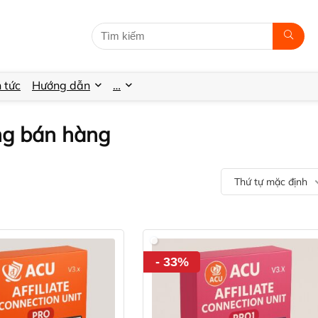
n tức
Hướng dẫn
…
ng bán hàng
Thứ tự mặc định
- 33%