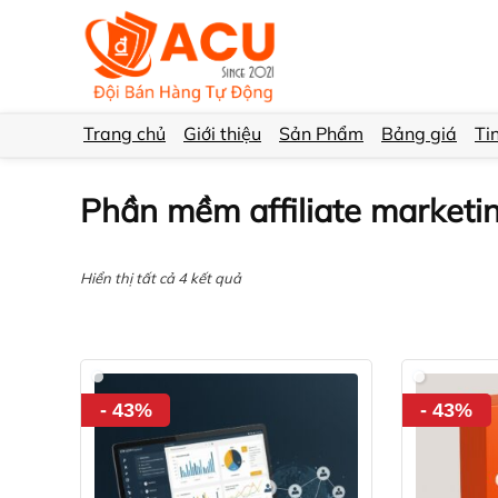
Trang chủ
Giới thiệu
Sản Phẩm
Bảng giá
Ti
Phần mềm affiliate marketi
Hiển thị tất cả 4 kết quả
- 43%
- 43%