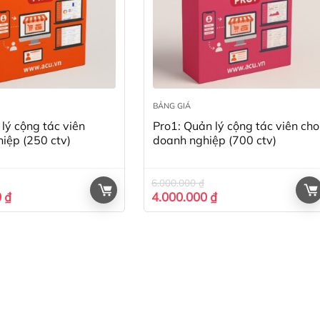
BẢNG GIÁ
lý cộng tác viên
Pro1: Quản lý cộng tác viên cho
iệp (250 ctv)
doanh nghiệp (700 ctv)
6.000.000
₫
Giá
Giá
Giá
0
₫
4.000.000
₫
hiện
gốc
hiện
tại
là:
tại
 ₫.
là:
6.000.000 ₫.
là:
2.000.000 ₫.
4.000.000 ₫.