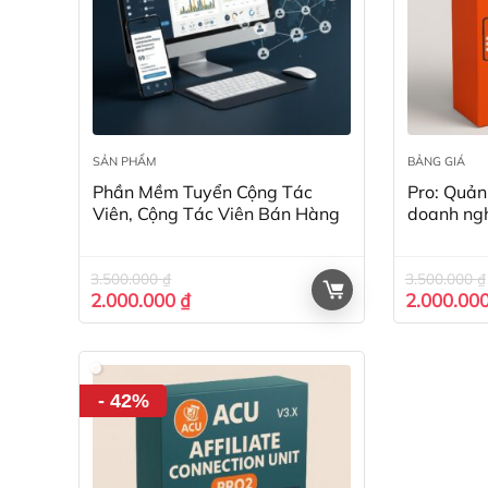
SẢN PHẨM
BẢNG GIÁ
Phần Mềm Tuyển Cộng Tác
Pro: Quản 
Viên, Cộng Tác Viên Bán Hàng
doanh ngh
3.500.000
₫
3.500.000
₫
Giá
Giá
Giá
2.000.000
₫
2.000.00
gốc
hiện
gốc
là:
tại
là:
3.500.000 ₫.
là:
3.500.000
2.000.000 ₫.
- 42%