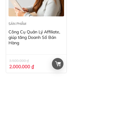
SẢN PHẨM
Công Cụ Quản Lý Affiliate,
giúp tăng Doanh Số Bán
Hàng
3.500.000
₫
Giá
Giá
2.000.000
₫
gốc
hiện
là:
tại
3.500.000 ₫.
là:
2.000.000 ₫.