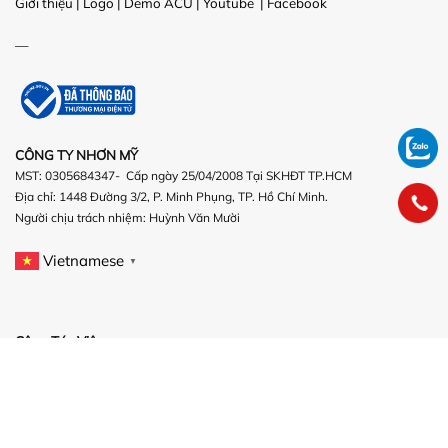
Giới thiệu
|
Logo
|
Demo ACU
|
Youtube
|
Facebook
—
CÔNG TY NHƠN MỸ
MST: 0305684347- Cấp ngày 25/04/2008 Tại SKHĐT TP.HCM
Địa chỉ: 1448 Đường 3/2, P. Minh Phụng, TP. Hồ Chí Minh.
Người chịu trách nhiệm:
Huỳnh Văn Mười
Vietnamese
▼
Cộng Tác Viên
/
/
BIO_link
Đăng Ký
Đăng nhập
/
/
Hướng Dẫn
Hoa hồng
Thỏa thuận
Thỏa Thuận
Nghĩa vụ người bán