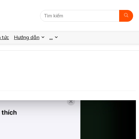
n tức
Hướng dẫn
…