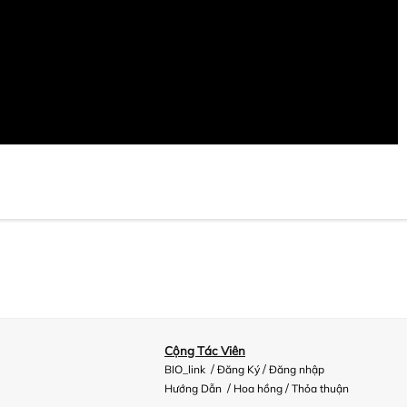
Cộng Tác Viên
/
/
BIO_link
Đăng Ký
Đăng nhập
/
/
Hướng Dẫn
Hoa hồng
Thỏa thuận