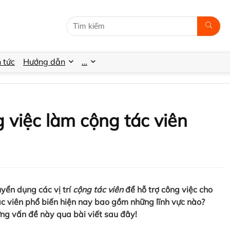
n tức
Hướng dẫn
…
 việc làm cộng tác viên
yển dụng các vị trí
cộng tác viên
để hỗ trợ công việc cho
ác viên phổ biến hiện nay bao gồm những lĩnh vực nào?
ững vấn đề này qua bài viết sau đây!