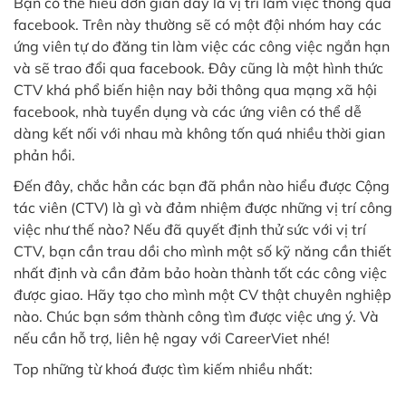
Bạn có thể hiểu đơn giản đây là vị trí làm việc thông qua
facebook. Trên này thường sẽ có một đội nhóm hay các
ứng viên tự do đăng tin làm việc các công việc ngắn hạn
và sẽ trao đổi qua facebook. Đây cũng là một hình thức
CTV khá phổ biến hiện nay bởi thông qua mạng xã hội
facebook, nhà tuyển dụng và các ứng viên có thể dễ
dàng kết nối với nhau mà không tốn quá nhiều thời gian
phản hồi.
Đến đây, chắc hẳn các bạn đã phần nào hiểu được Cộng
tác viên (CTV) là gì và đảm nhiệm được những vị trí công
việc như thế nào? Nếu đã quyết định thử sức với vị trí
CTV, bạn cần trau dồi cho mình một số kỹ năng cần thiết
nhất định và cần đảm bảo hoàn thành tốt các công việc
được giao. Hãy tạo cho mình một CV thật chuyên nghiệp
nào. Chúc bạn sớm thành công tìm được việc ưng ý. Và
nếu cần hỗ trợ, liên hệ ngay với CareerViet nhé!
Top những từ khoá được tìm kiếm nhiều nhất: